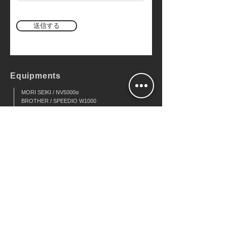
送信する
Equipments
MORI SEIKI / NV5000α
BROTHER / SPEEDIO W1000
OKUMA / LU25（2サドル）
OKUMA / LCC15
OKUMA / LB15
Universal Robots / UR10e
Mitutoyo / Crysta Plus M544
TOKYO SEIMITSU / Surfcom Touch50
ZOLLER / SMILE 460
REGO-FIX / PowRgrip
SCHUNK / TORIBOS