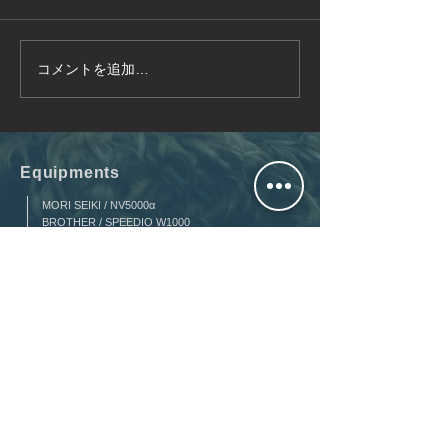
Brother Spee
コメントを追加…
ZOLLER社／ツールプリ
セッター
Equipments
MORI SEIKI / NV5000α
BROTHER / SPEEDIO W1000
OKUMA / LU25（2サドル）
OKUMA / LCC15
OKUMA / LB15
Universal Robots / UR10e
Mitutoyo / Crysta Plus M544
TOKYO SEIMITSU / Surfcom Touch50
ZOLLER / SMILE 460
REGO-FIX / PowRgrip
SCHUNK / TORIBOS